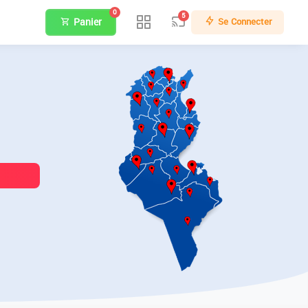
0
5
Panier
Se Connecter