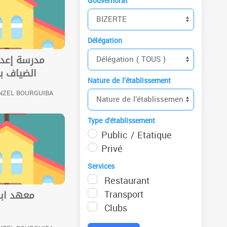
Gouvernorat
Délégation
مدرسة إعدا
الضياف بم
Nature de l’établissement
NZEL BOURGUIBA
Type d'établissement
Public / Etatique
Privé
Services
Restaurant
Transport
معهد ابن
Clubs