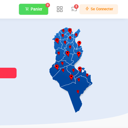
0
5
Panier
Se Connecter