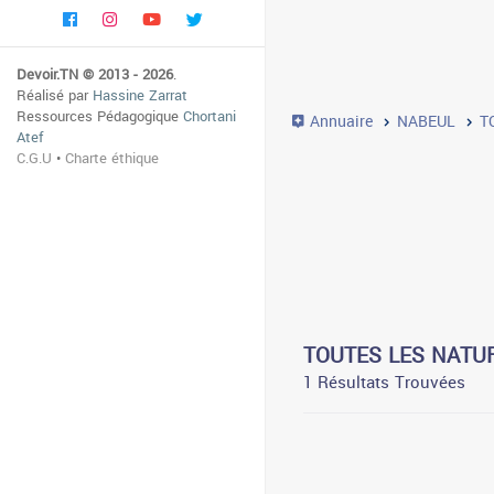
Devoir.TN © 2013 - 2026
.
Réalisé par
Hassine Zarrat
Ressources Pédagogique
Chortani
Annuaire
NABEUL
T
Atef
C.G.U
•
Charte éthique
TOUTES LES NATUR
1 Résultats Trouvées