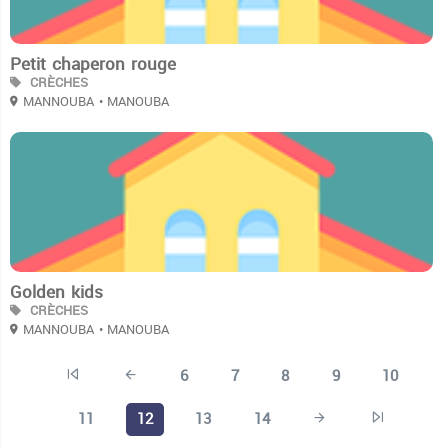
Petit chaperon rouge
CRÈCHES
MANNOUBA
• MANOUBA
2
Golden kids
CRÈCHES
MANNOUBA
• MANOUBA
6
7
8
9
10
11
12
13
14