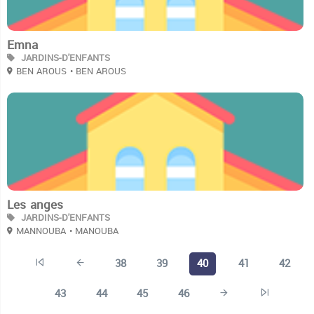
Emna
JARDINS-D'ENFANTS
BEN AROUS
• BEN AROUS
2
Les anges
JARDINS-D'ENFANTS
MANNOUBA
• MANOUBA
38
39
40
41
42
43
44
45
46