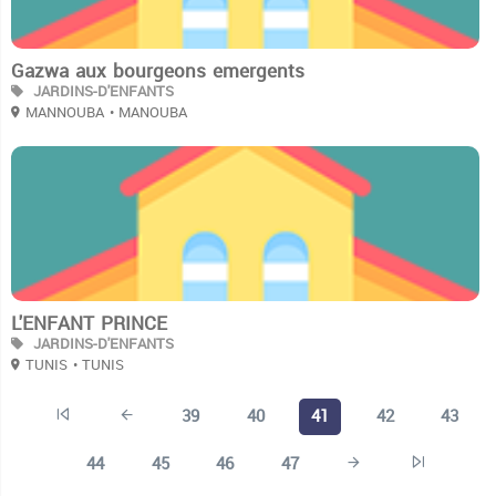
Gazwa aux bourgeons emergents
JARDINS-D'ENFANTS
MANNOUBA
• MANOUBA
2
L'ENFANT PRINCE
JARDINS-D'ENFANTS
TUNIS
• TUNIS
39
40
41
42
43
44
45
46
47