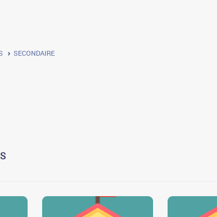
S
SECONDAIRE
US
0
0