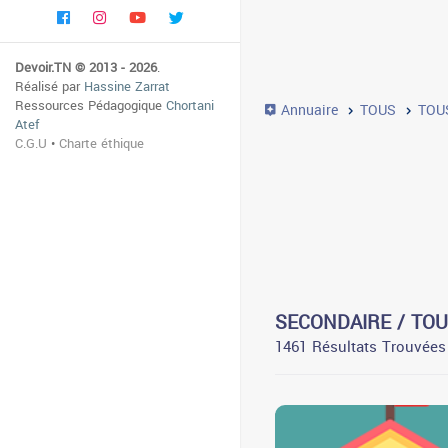
Devoir.TN © 2013 - 2026
.
Réalisé par
Hassine Zarrat
Ressources Pédagogique
Chortani
Annuaire
TOUS
TOU
Atef
C.G.U
•
Charte éthique
SECONDAIRE / TO
1461 Résultats Trouvées
0