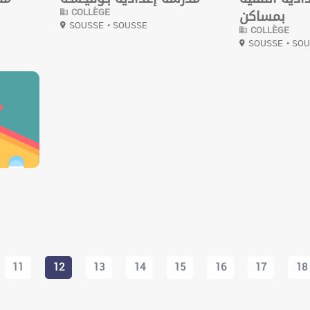
COLLÈGE
بمساكن
SOUSSE
• SOUSSE
COLLÈGE
SOUSSE
• SO
11
12
13
14
15
16
17
18