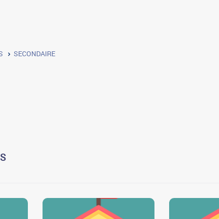
S
SECONDAIRE
US
0
0