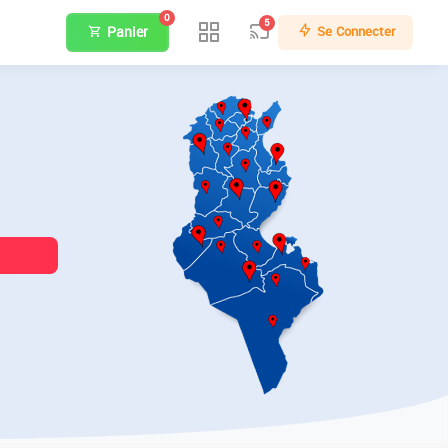
0
5
Panier
Se Connecter