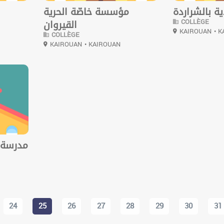
ة بالشراردة
مؤسسة خاصّة الحرية
COLLÈGE
القيروان
KAIROUAN
• 
COLLÈGE
KAIROUAN
• KAIROUAN
مدرسة إ
24
25
26
27
28
29
30
31