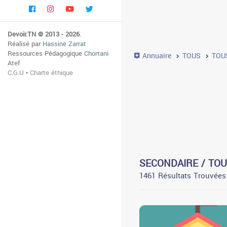
Devoir.TN © 2013 - 2026
.
Réalisé par
Hassine Zarrat
Ressources Pédagogique
Chortani
Annuaire
TOUS
TOU
Atef
C.G.U
•
Charte éthique
SECONDAIRE / TO
1461 Résultats Trouvées
0