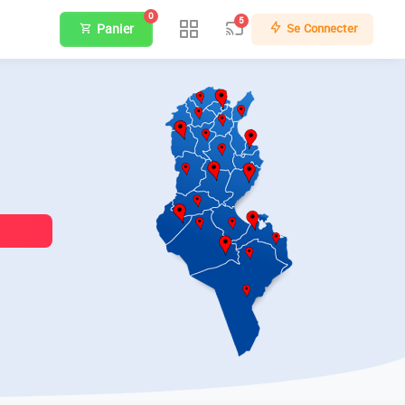
0
5
Panier
Se Connecter