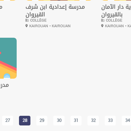
 دار الآمان
مدرسة إعدادية ابن شرف
م
بالقيروان
القيروان
COLLÈGE
COLLÈGE
KAIROUAN
• KAIROUAN
KAIROUAN
• 
مدرس
27
28
29
30
31
32
33
34