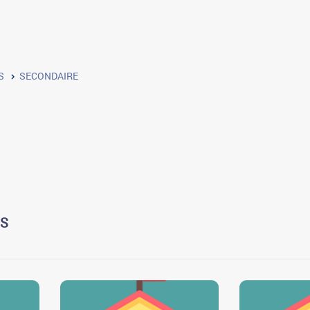
S
SECONDAIRE
US
0
0