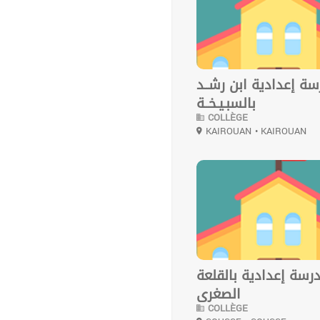
ة إعدادية ابن رشــد
بالسبـيـخــة
COLLÈGE
KAIROUAN
• KAIROUAN
0
رسة إعدادية بالقلعة
الصغرى
COLLÈGE