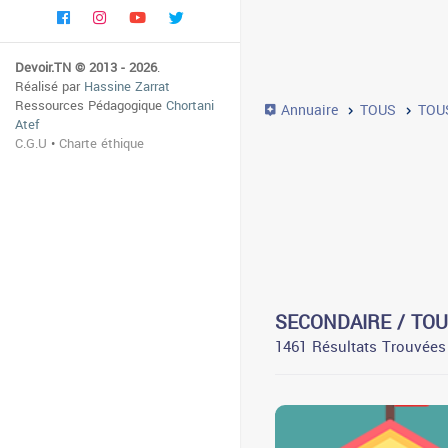
Devoir.TN © 2013 - 2026
.
Réalisé par
Hassine Zarrat
Ressources Pédagogique
Chortani
Annuaire
TOUS
TOU
Atef
C.G.U
•
Charte éthique
SECONDAIRE / TO
1461 Résultats Trouvées
0