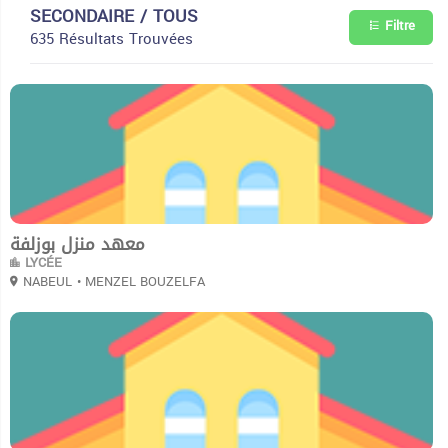
SECONDAIRE / TOUS
Filtre
635 Résultats Trouvées
0
معهد منزل بوزلفة
LYCÉE
NABEUL
• MENZEL BOUZELFA
0