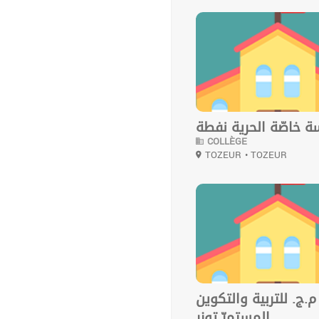
0
 خاصّة الحرية نفطة
COLLÈGE
TOZEUR
• TOZEUR
0
م.ج. للتربية والتكوين
المستمرّ توزر