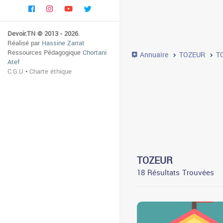
Devoir.TN © 2013 - 2026
.
Réalisé par
Hassine Zarrat
Ressources Pédagogique
Chortani
Annuaire
TOZEUR
T
Atef
C.G.U
•
Charte éthique
TOZEUR
18 Résultats Trouvées
3