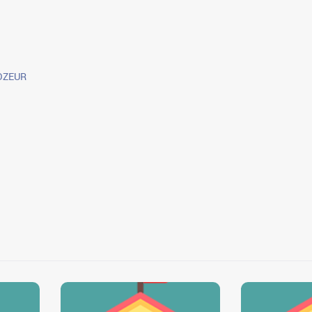
OZEUR
3
3