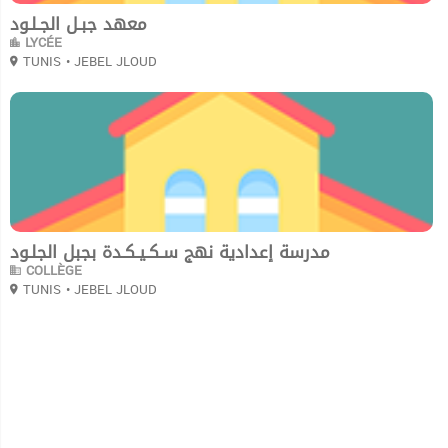
معهد جبـل الجـلـود
LYCÉE
TUNIS
• JEBEL JLOUD
0
مدرسة إعدادية نهج سـكـيـكـدة بجبل الجلـود
COLLÈGE
TUNIS
• JEBEL JLOUD