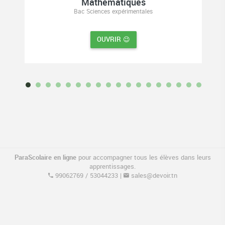
Mathématiques
Bac Sciences expérimentales
OUVRIR 😉
ParaScolaire en ligne
pour accompagner tous les élèves dans leurs
apprentissages.
99062769
/
53044233
|
sales@devoir.tn