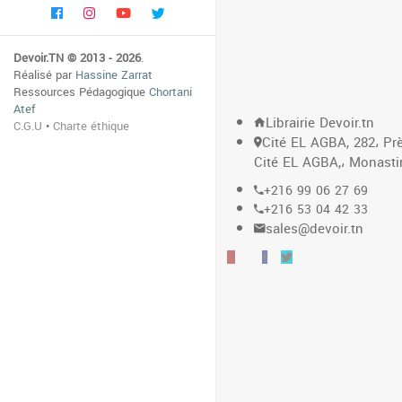
Devoir.TN © 2013 - 2026
.
Réalisé par
Hassine Zarrat
Ressources Pédagogique
Chortani
Atef
Librairie Devoir.tn
C.G.U
•
Charte éthique
Cité EL AGBA, 282، Prè
Cité EL AGBA,، Monasti
+216 99 06 27 69
+216 53 04 42 33
sales@devoir.tn