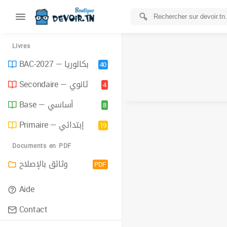
Livres
BAC-2027 — بكالوريا
40
Secondaire — ثانوي
4
Base — أساسي
8
Primaire — إبتدائي
19
Documents en PDF
وثائق بالإصلاح
PDF
Aide
Contact