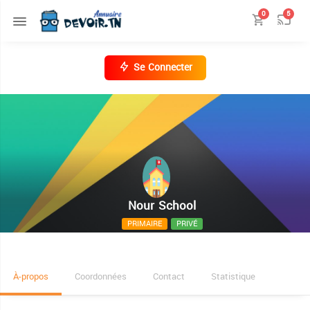
0
5
Se Connecter
Nour School
PRIMAIRE
PRIVÉ
Avenue Omar Ibn El Khattab
À-propos
Coordonnées
Contact
Statistique