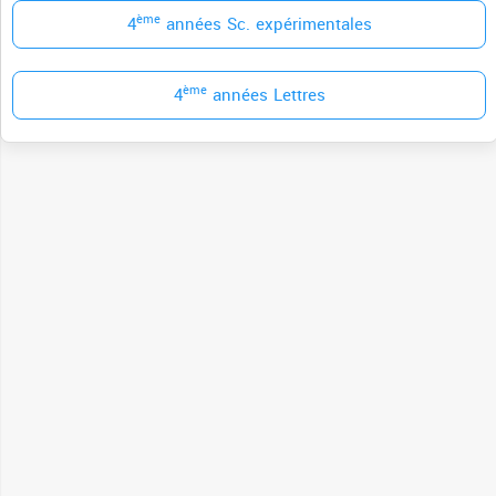
ème
4
années Sc. expérimentales
ème
4
années Lettres