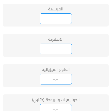
الفرنسية
الانجليزية
العلوم الفيزيائية
الخوارزميات والبرمجة (كتابي)