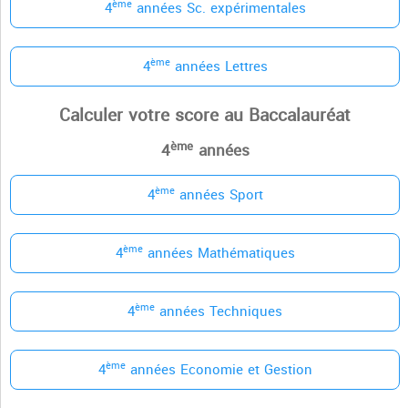
ème
4
années Sc. expérimentales
ème
4
années Lettres
Calculer votre score au Baccalauréat
ème
4
années
ème
4
années Sport
ème
4
années Mathématiques
ème
4
années Techniques
ème
4
années Economie et Gestion