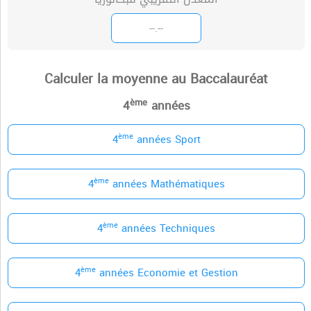
Calculer la moyenne au Baccalauréat
ème
4
années
ème
4
années Sport
ème
4
années Mathématiques
ème
4
années Techniques
ème
4
années Economie et Gestion