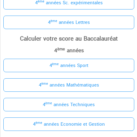
ème
4
années Sc. expérimentales
ème
4
années Lettres
Calculer votre score au Baccalauréat
ème
4
années
ème
4
années Sport
ème
4
années Mathématiques
ème
4
années Techniques
ème
4
années Economie et Gestion