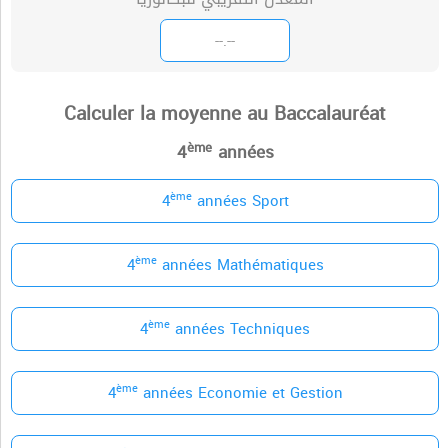
Calculer la moyenne au Baccalauréat
ème
4
années
ème
4
années Sport
ème
4
années Mathématiques
ème
4
années Techniques
ème
4
années Economie et Gestion