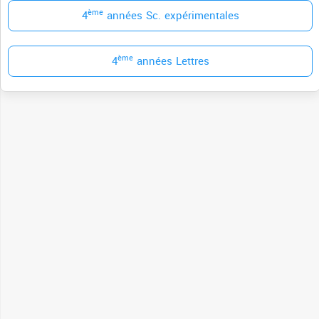
ème
4
années Sc. expérimentales
ème
4
années Lettres