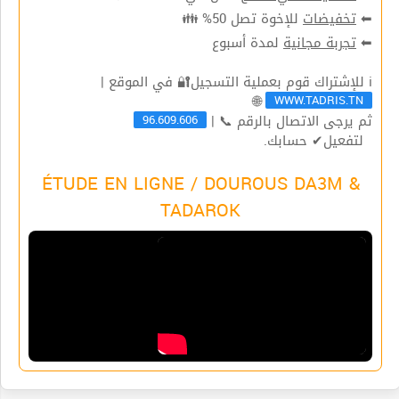
⬅
تخفيضات
للإخوة تصل 50% 👪
⬅
تجربة مجانية
لمدة أسبوع
ℹ للإشتراك قوم بعملية التسجيل🔐 في الموقع |
WWW.TADRIS.TN
🌐
96.609.606
ثم يرجى الاتصال بالرقم 📞 |
لتفعيل✔ حسابك.
ÉTUDE EN LIGNE / DOUROUS DA3M &
TADAROK