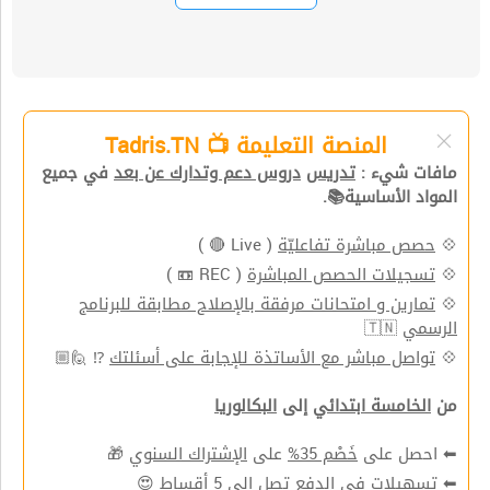
المنصة التعليمة 📺 Tadris.TN
مافات شيء :
تدريس
دروس دعم وتدارك عن بعد
في جميع
المواد الأساسية📚.
💠
حصص مباشرة تفاعليّة
( Live 🔴 )
💠
تسجيلات الحصص المباشرة
( REC 📼 )
💠
تمارين و امتحانات مرفقة بالإصلاح مطابقة للبرنامج
الرسمي
🇹🇳
💠
تواصل مباشر مع الأساتذة للإجابة على أسئلتك
⁉ 🙋🏼
من
الخامسة ابتدائي
إلى
البكالوريا
⬅ احصل على
خَصْم 35%
على
الإشتراك السنوي
🎁
⬅
تسهيلات في الدفع
تصل الي 5 أقساط 😍