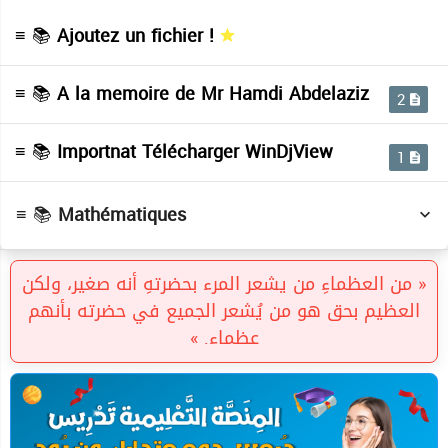
≡ 📚
Ajoutez un fichier !
Maths cours de reference 350 livres
( Mathématiques )
≡ 📚
A la memoire de Mr Hamdi Abdelaziz
2
Maths geometrie 150 livres
( Mathématiques )
≡ 📚
Importnat Télécharger WinDjView
1
Maths references 179 livres
( Mathématiques )
≡ 📚
Mathématiques
Maths universités 1200 livres
( Mathématiques )
« من العظماءِ من يشعر المرء بحضرتهِ أنه صغير، ولكن
العظيم بحق هو من يُشعر الجميع في حضرته بأنهم
عظماء. »