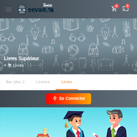
0
5
Livres Supérieur
≡ 📚 Livres
Bac plus 2
Licence
Livres
Se Connecter