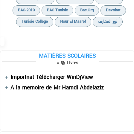
BAC-2019
BAC Tunisie
Bac.org
Devoirat
Tunisie Collège
Nour El Maaref
نور المعارف
Maths cours de reference 350 livres
Maths geometrie 150 livres
Maths references 179 livres
MATIÈRES SCOLAIRES
Maths universités 1200 livres
≡ 📚 Livres
Mathématiques
Importnat Télécharger WinDjView
A la memoire de Mr Hamdi Abdelaziz