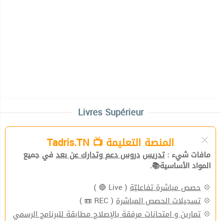
Livres Supérieur
المنصة التعليمة 📺 Tadris.TN
مافات شيء :
تدريس
دروس دعم وتدارك عن بعد
في جميع
المواد الأساسية📚.
( Live 🔴 )
حصص مباشرة تفاعليّة
💠
( REC 📼 )
تسجيلات الحصص المباشرة
💠
تمارين و امتحانات مرفقة بالإصلاح مطابقة للبرنامج الرسمي
💠