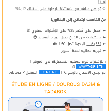
🇹🇳
⁉ 🙋🏼
تواصل مباشر مع الأساتذة للإجابة على أسئلتك
💠
من
الخامسة ابتدائي
إلى
البكالوريا
🎁
الإشتراك السنوي
على
خَصْم 35%
⬅ احصل على
تصل الي 5 أقساط 😍
تسهيلات في الدفع
⬅
للإخوة تصل 50% 👪
تخفيضات
⬅
لمدة أسبوع
تجربة مجانية
⬅
ℹ للإشتراك قوم بعملية التسجيل🔐 في الموقع |
WWW.TADRIS.TN
🌐
96.609.606
ثم يرجى الاتصال بالرقم 📞 |
لتفعيل✔ حسابك.
ÉTUDE EN LIGNE / DOUROUS DA3M &
TADAROK