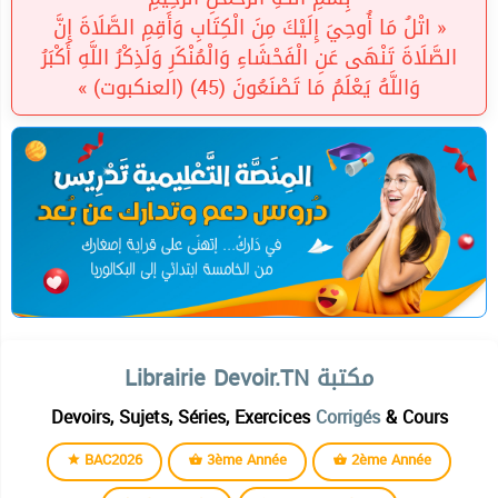
« اتْلُ مَا أُوحِيَ إِلَيْكَ مِنَ الْكِتَابِ وَأَقِمِ الصَّلَاةَ إِنَّ
الصَّلَاةَ تَنْهَى عَنِ الْفَحْشَاءِ وَالْمُنْكَرِ وَلَذِكْرُ اللَّهِ أَكْبَرُ
وَاللَّهُ يَعْلَمُ مَا تَصْنَعُونَ (45) (العنكبوت) »
Librairie Devoir.TN مكتبة
Devoirs, Sujets, Séries, Exercices
Corrigés
& Cours
BAC2026
3ème Année
2ème Année