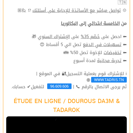
🇹🇳
⁉ 🙋🏼
تواصل مباشر مع الأساتذة للإجابة على أسئلتك
💠
من
الخامسة ابتدائي
إلى
البكالوريا
🎁
الإشتراك السنوي
على
خَصْم 35%
⬅ احصل على
تصل الي 5 أقساط 😍
تسهيلات في الدفع
⬅
للإخوة تصل 50% 👪
تخفيضات
⬅
لمدة أسبوع
تجربة مجانية
⬅
ℹ للإشتراك قوم بعملية التسجيل🔐 في الموقع |
WWW.TADRIS.TN
🌐
96.609.606
ثم يرجى الاتصال بالرقم 📞 |
لتفعيل✔ حسابك.
ÉTUDE EN LIGNE / DOUROUS DA3M &
TADAROK