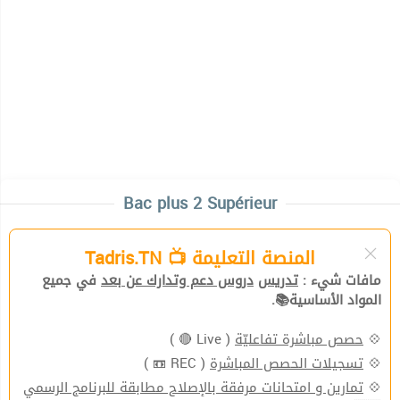
Bac plus 2 Supérieur
المنصة التعليمة 📺 Tadris.TN
مافات شيء :
تدريس
دروس دعم وتدارك عن بعد
في جميع
المواد الأساسية📚.
( Live 🔴 )
حصص مباشرة تفاعليّة
💠
( REC 📼 )
تسجيلات الحصص المباشرة
💠
تمارين و امتحانات مرفقة بالإصلاح مطابقة للبرنامج الرسمي
💠