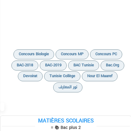
Concours Biologie
Concours MP
Concours PC
BAC-2018
BAC-2019
BAC Tunisie
Bac.org
Devoirat
Tunisie Collège
Nour El Maaref
نور المعارف
Concours MP
Concours PC
MATIÈRES SCOLAIRES
≡ 📚 Bac plus 2
Concours biologie