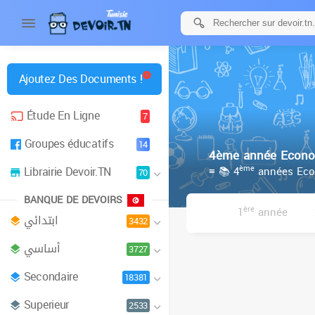
Ajoutez Des Documents !
Étude En Ligne
7
Groupes éducatifs
14
4ème année Econom
Librairie Devoir.TN
ème
≡ 📚 4
années Eco
70
BANQUE DE DEVOIRS
ère
1
année
ابتدائي
3432
أساسي
3727
Secondaire
18381
Superieur
2533