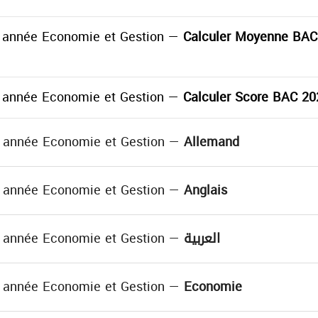
année Economie et Gestion —
Calculer Moyenne BAC
année Economie et Gestion —
Calculer Score BAC 20
année Economie et Gestion —
Allemand
lemand )
ais )
année Economie et Gestion —
Anglais
glais )
( العربية )
nomie )
année Economie et Gestion —
العربية
( العربية )
onomie )
année Economie et Gestion —
Economie
nomie )