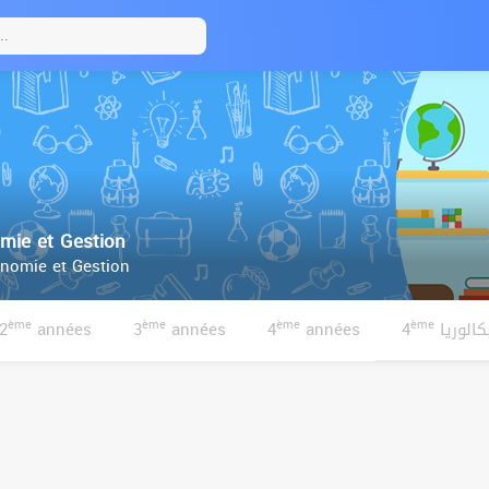
ie et Gestion
nomie et Gestion
ème
ème
ème
ème
2
années
3
années
4
années
4
الوريا