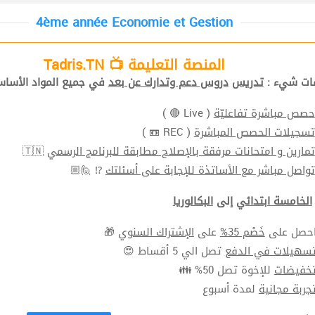
4ème année Economie et Gestion
المنصة التعليمة 📺 Tadris.TN
افات شيء
تدريس
دروس دعم وتدارك عن بعد
في جميع المواد الأ📚.
( Live 🔴 )
حصص مباشرة تفاعليّة
( REC 📼 )
تسجيلات الحصص المباشرة
🇹🇳
تمارين و امتحانات مرفقة بالإصلاح مطابقة للبرنامج الرسمي
⁉ 🙋🏼
تواصل مباشر مع الأساتذة للإجابة على أسئلتك
الخامسة ابتدائي
إلى
البكالوريا
🎁
الإشتراك السنوي
على
خَصْم 35%
⬅ ل على
سهيلات في الدفع
تصل الي 5 أقساط 😍
خفيضات
للإخوة تصل 50% 👪
جربة مجانية
لمدة أسبوع