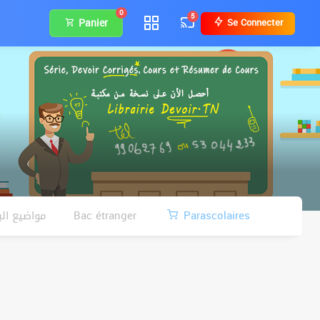
0
5
Panier
Se Connecter
مواضيع البك
Bac étranger
Parascolaires