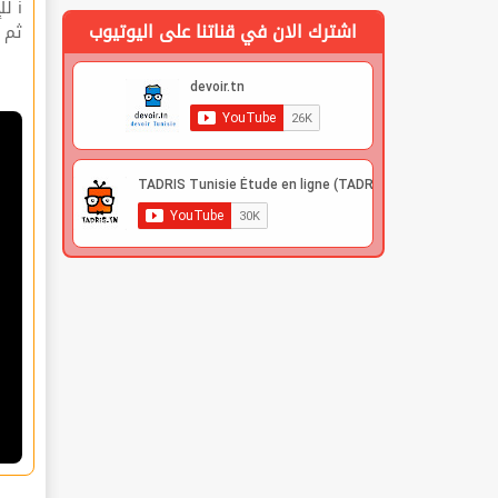
ℹ للإشتراك قوم بعملية التسجيل🔐 في الموقع |
اشترك الان في قناتنا على اليوتيوب
 |