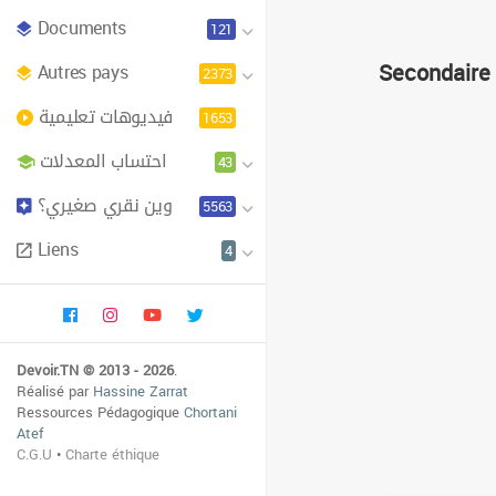
Documents
121
Secondaire
Autres pays
2373
فيديوهات تعليمية
1653
احتساب المعدلات
43
وين نقري صغيري؟
5563
Liens
4
Devoir.TN © 2013 - 2026
.
Réalisé par
Hassine Zarrat
Ressources Pédagogique
Chortani
Atef
C.G.U
•
Charte éthique