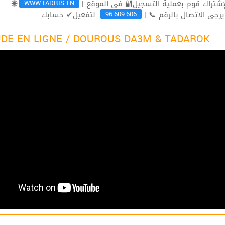
WWW.TADRIS.TN
🌐
96.609.606
لتفعيل✔ حسابك.
ثم يرجى الاتصال بالرقم 
DE EN LIGNE / DOUROUS DA3M & TADAROK