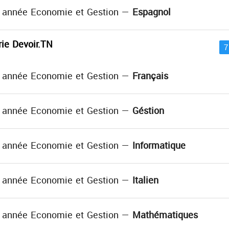
année Economie et Gestion —
Espagnol
agnol )
rie Devoir.TN
année Economie et Gestion —
Français
ançais )
ion )
rmatique )
année Economie et Gestion —
Géstion
stion )
hématiques )
formatique )
année Economie et Gestion —
thématiques )
Informatique
 PRATIQUE
( Informatique )
 cours
( Mathématiques )
année Economie et Gestion —
Italien
lien )
hématiques )
année Economie et Gestion —
Mathématiques
thématiques )