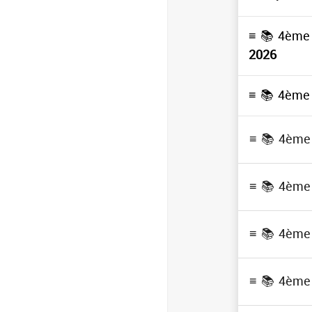
≡ 📚
4ème 
2026
≡ 📚
4ème 
≡ 📚
4ème 
Devoirs
( Al
Cours
( Angl
≡ 📚
4ème 
Devoirs
( An
Cours
Cours
( Eco
≡ 📚
4ème 
Devoirs
Devoirs
( Ec
≡ 📚
4ème 
Séries
( Eco