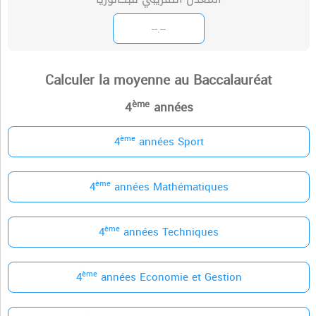
Calculer la moyenne au Baccalauréat
ème
4
années
ème
4
années Sport
ème
4
années Mathématiques
ème
4
années Techniques
ème
4
années Economie et Gestion