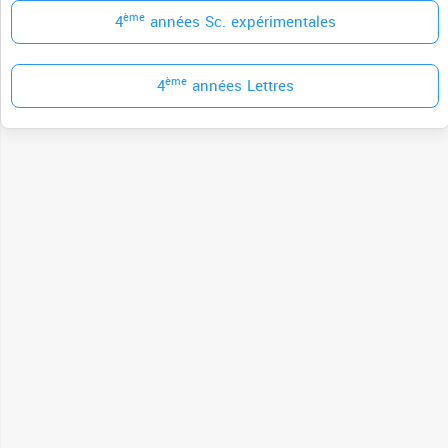
ème
4
années Sc. expérimentales
ème
4
années Lettres