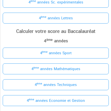
ème
4
années Sc. expérimentales
ème
4
années Lettres
Calculer votre score au Baccalauréat
ème
4
années
ème
4
années Sport
ème
4
années Mathématiques
ème
4
années Techniques
ème
4
années Economie et Gestion