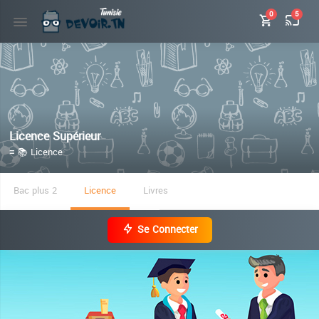
0
5
Licence Supérieur
≡ 📚 Licence
Bac plus 2
Licence
Livres
Se Connecter