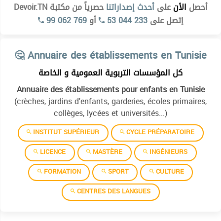
أحصل
الأن
على
أحدث إصداراتنا
حصرياً من مكتبة Devoir.TN
99 062 769
أو
53 044 233
إتصل على
Institut supérieur des études technologiques de kélibia
🤔 Annuaire des établissements en Tunisie
Institut superieur des etudes technologiques de beja
كل المؤسسات التربوية العمومية و الخاصة
Institut superieur des etudes technologiques de bizerte
Annuaire des établissements pour enfants en Tunisie
Institut superieur des etudes technologiques de charguia
(crèches, jardins d'enfants, garderies, écoles primaires,
Institut superieur des etudes technologiques de gabes
collèges, lycées et universités...)
Institut superieur des etudes technologiques de gafsa
INSTITUT SUPÉRIEUR
CYCLE PRÉPARATOIRE
Institut superieur des etudes technologiques de jendouba
LICENCE
MASTÈRE
INGÉNIEURS
Institut superieur des etudes technologiques de jerba
FORMATION
SPORT
CULTURE
Institut superieur des etudes technologiques de kairouan
CENTRES DES LANGUES
Institut superieur des etudes technologiques de kasserine
Institut superieur des etudes technologiques de kebili
Ecole nationale dinginieurs de Bizerte