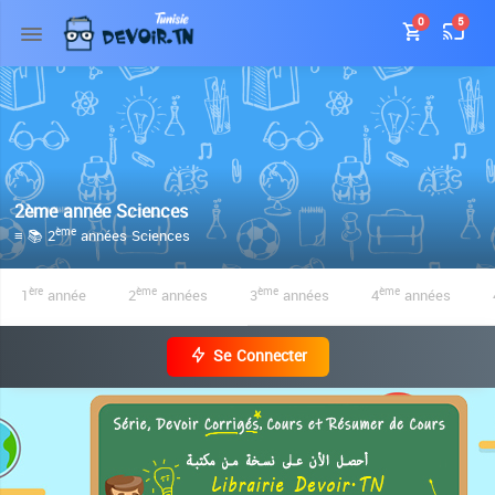
0
5
2ème année Sciences
≡ 📚 2
années Sciences
ème
1
année
2
années
3
années
4
années
ère
ème
ème
ème
Se Connecter