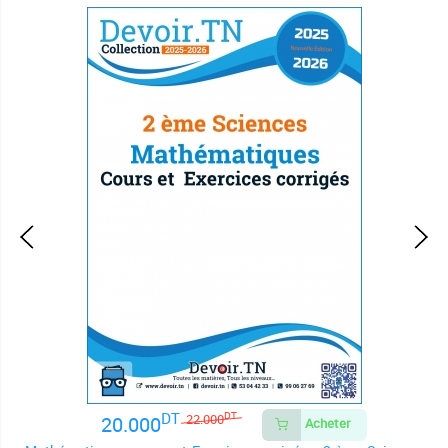
DT
20.000
DT
22.000
Acheter