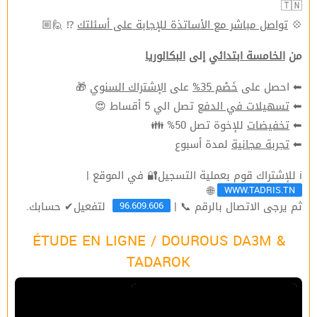
🇹🇳
⁉ 🙋🏼
تواصل مباشر مع الأساتذة للإجابة على أسئلتك
💠
من
الخامسة ابتدائي
إلى
البكالوريا
🎁
الإشتراك السنوي
على
خَصْم 35%
⬅ احصل على
تصل الي 5 أقساط 😍
تسهيلات في الدفع
⬅
للإخوة تصل 50% 👪
تخفيضات
⬅
لمدة أسبوع
تجربة مجانية
⬅
ℹ للإشتراك قوم بعملية التسجيل🔐 في الموقع |
WWW.TADRIS.TN
🌐
96.609.606
ثم يرجى الاتصال بالرقم 📞 |
لتفعيل✔ حسابك.
ÉTUDE EN LIGNE / DOUROUS DA3M &
TADAROK