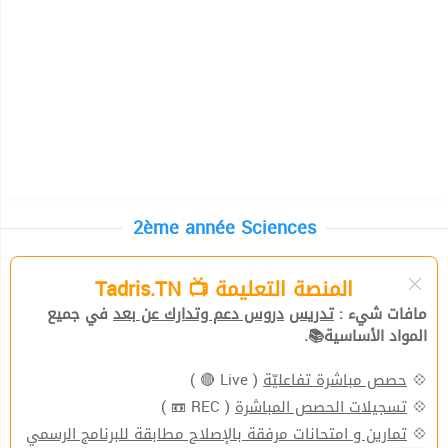
2ème année Sciences
المنصة التعليمة 📺 Tadris.TN
مافات شيء :
تدريس
دروس دعم وتدارك عن بعد
في جميع
المواد الأساسية📚.
( Live 🔴 )
حصص مباشرة تفاعليّة
💠
( REC 📼 )
تسجيلات الحصص المباشرة
💠
تمارين و امتحانات مرفقة بالإصلاح مطابقة للبرنامج الرسمي
💠