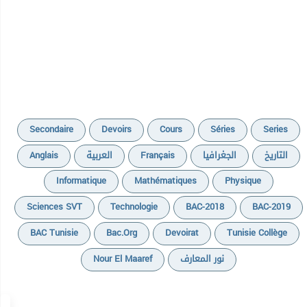
Secondaire
Devoirs
Cours
Séries
Series
Anglais
العربية
Français
الجغرافيا
التاريخ
Informatique
Mathématiques
Physique
Sciences SVT
Technologie
BAC-2018
BAC-2019
BAC Tunisie
Bac.org
Devoirat
Tunisie Collège
Nour El Maaref
نور المعارف