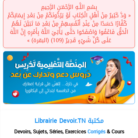
بِسْمِ اللَّـهِ الرَّحْمَـٰنِ الرَّحِيمِ
« وَدَّ كَثِيرٌ مِنْ أَهْلِ الْكِتَابِ لَوْ يَرُدُّونَكُمْ مِنْ بَعْدِ إِيمَانِكُمْ
كُفَّارًا حَسَدًا مِنْ عِنْدِ أَنْفُسِهِمْ مِنْ بَعْدِ مَا تَبَيَّنَ لَهُمُ
الْحَقُّ فَاعْفُوا وَاصْفَحُوا حَتَّى يَأْتِيَ اللَّهُ بِأَمْرِهِ إِنَّ اللَّهَ
عَلَى كُلِّ شَيْءٍ قَدِيرٌ (109) (البقرة) »
Librairie Devoir.TN مكتبة
Devoirs, Sujets, Séries, Exercices
Corrigés
& Cours