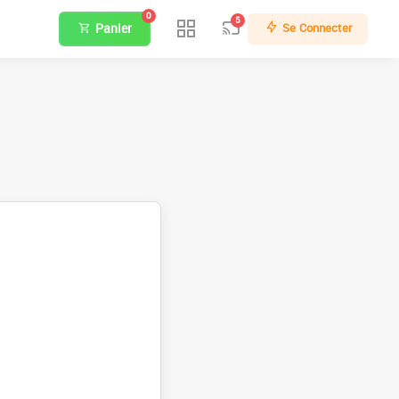
0
5
Panier
Se Connecter