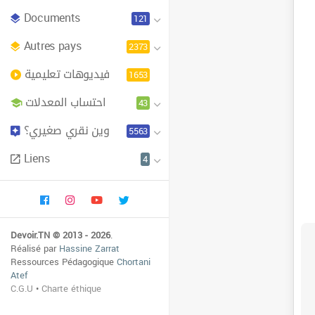
Documents
121
Autres pays
2373
فيديوهات تعليمية
1653
احتساب المعدلات
43
وين نقري صغيري؟
5563
Liens
4
Devoir.TN © 2013 - 2026
.
Réalisé par
Hassine Zarrat
Ressources Pédagogique
Chortani
Atef
C.G.U
•
Charte éthique