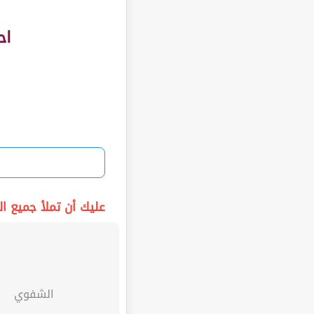
اح
عليك أن تملأ جميع الف
الشفوي