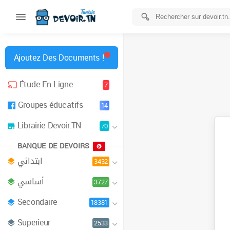
Ajoutez Des Documents !
Étude En Ligne
7
Groupes éducatifs
14
Librairie Devoir.TN
70
BANQUE DE DEVOIRS
ابتدائي
3432
أساسي
3727
Secondaire
18381
Superieur
2533