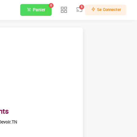
0
5
Panier
Se Connecter
nts
Devoir.TN