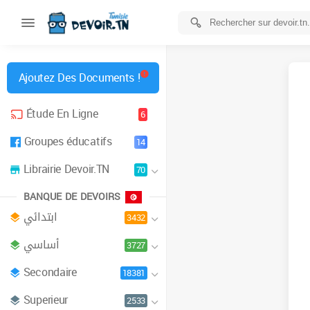
Ajoutez Des Documents !
Étude En Ligne
6
Groupes éducatifs
14
Librairie Devoir.TN
70
BANQUE DE DEVOIRS
ابتدائي
3432
أساسي
3727
Secondaire
18381
Superieur
2533