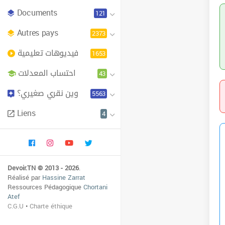
Documents
121
Autres pays
2373
فيديوهات تعليمية
1653
احتساب المعدلات
43
وين نقري صغيري؟
5563
Liens
4
Devoir.TN © 2013 - 2026
.
Réalisé par
Hassine Zarrat
Ressources Pédagogique
Chortani
Atef
C.G.U
•
Charte éthique