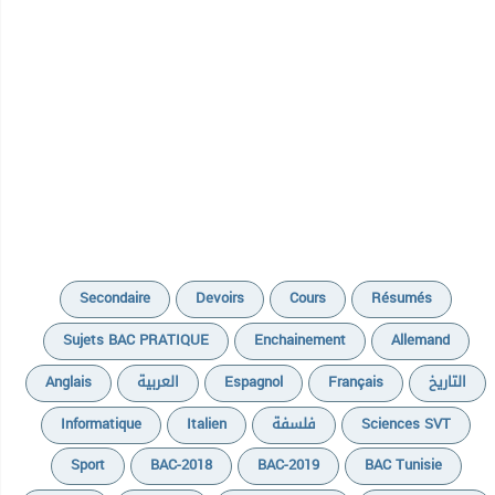
Secondaire
Devoirs
Cours
Résumés
Sujets BAC PRATIQUE
Enchainement
Allemand
Anglais
العربية
Espagnol
Français
التاريخ
Informatique
Italien
فلسفة
Sciences SVT
Sport
BAC-2018
BAC-2019
BAC Tunisie