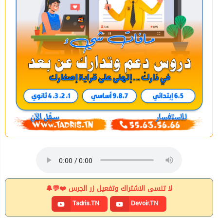
لا تنسى الاشتراك وتفعيل زر الجرس ❤️💬🔔
Tadris.TN
Devoir.TN