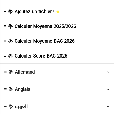
≡ 📚
Ajoutez un fichier !
≡ 📚
Calculer Moyenne 2025/2026
≡ 📚
Calculer Moyenne BAC 2026
≡ 📚
Calculer Score BAC 2026
≡ 📚
Allemand
Devoirs
( Allemand )
Cours
( Anglais )
≡ 📚
Anglais
Devoirs
( Anglais )
Cours
( العربية )
≡ 📚
العربية
Devoirs
( العربية )