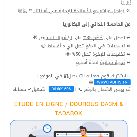
🇹🇳
⁉ 🙋🏼
تواصل مباشر مع الأساتذة للإجابة على أسئلتك
💠
من
الخامسة ابتدائي
إلى
البكالوريا
🎁
الإشتراك السنوي
على
خَصْم 35%
⬅ احصل على
تصل الي 5 أقساط 😍
تسهيلات في الدفع
⬅
للإخوة تصل 50% 👪
تخفيضات
⬅
لمدة أسبوع
تجربة مجانية
⬅
ℹ للإشتراك قوم بعملية التسجيل🔐 في الموقع |
WWW.TADRIS.TN
🌐
96.609.606
ثم يرجى الاتصال بالرقم 📞 |
لتفعيل✔ حسابك.
ÉTUDE EN LIGNE / DOUROUS DA3M &
TADAROK