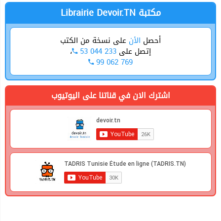
Librairie Devoir.TN مكتبة
أحصل
الأن
على نسخة من الكتب
،
53 044 233
إتصل على
99 062 769
اشترك الان في قناتنا على اليوتيوب