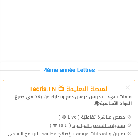
4ème année Lettres
المنصة التعليمة 📺 Tadris.TN
مافات شيء :
تدريس
دروس دعم وتدارك عن بعد
في جميع
المواد الأساسية📚.
( Live 🔴 )
حصص مباشرة تفاعليّة
💠
( REC 📼 )
تسجيلات الحصص المباشرة
💠
تمارين و امتحانات مرفقة بالإصلاح مطابقة للبرنامج الرسمي
💠