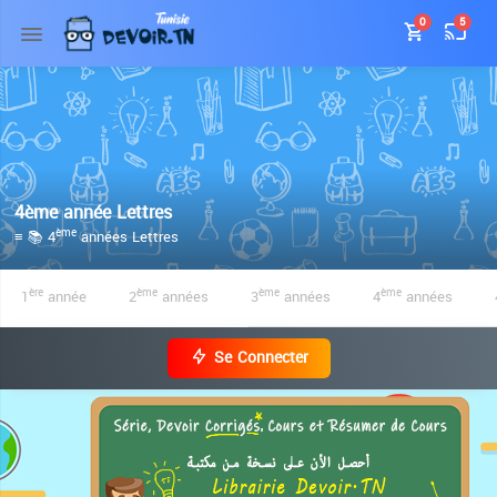
0
5
4ème année Lettres
≡ 📚 4
années Lettres
ème
1
année
2
années
3
années
4
années
ère
ème
ème
ème
Se Connecter