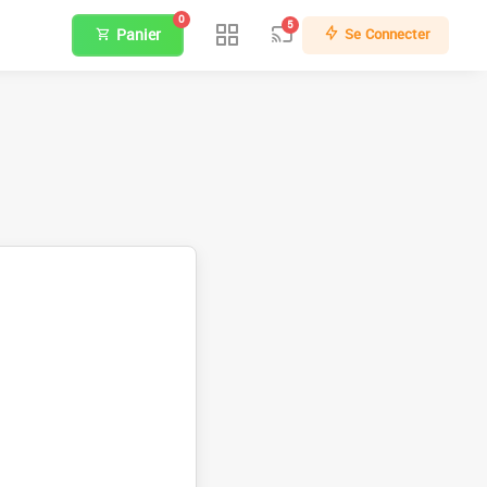
0
5
Panier
Se Connecter