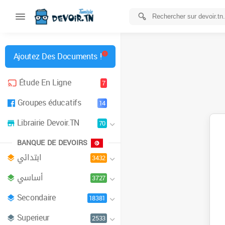
Ajoutez Des Documents !
Étude En Ligne
7
Groupes éducatifs
14
Librairie Devoir.TN
70
BANQUE DE DEVOIRS
ابتدائي
3432
أساسي
3727
Secondaire
18381
Superieur
2533