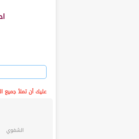
اح
عليك أن تملأ جميع الف
الشفوي