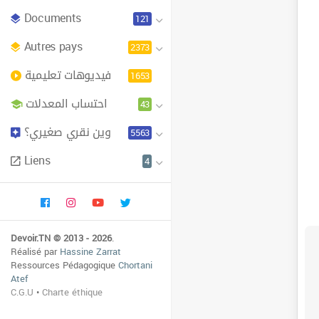
Documents
121
Autres pays
2373
فيديوهات تعليمية
1653
احتساب المعدلات
43
وين نقري صغيري؟
5563
Liens
4
Devoir.TN © 2013 - 2026
.
Réalisé par
Hassine Zarrat
Ressources Pédagogique
Chortani
Atef
C.G.U
•
Charte éthique