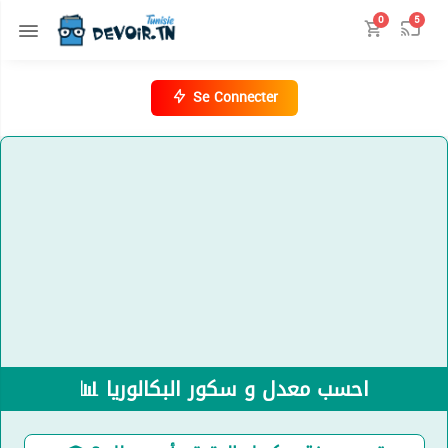
0
5
Se Connecter
📊 احسب معدل و سكور البكالوريا