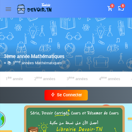
0
5
3ème année Mathématiques
≡ 📚 3
années Mathématiques
ème
1
année
2
années
3
années
4
années
ère
ème
ème
ème
Se Connecter