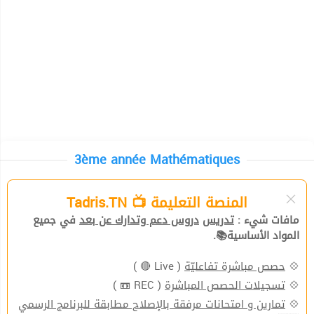
3ème année Mathématiques
المنصة التعليمة 📺 Tadris.TN
مافات شيء :
تدريس
دروس دعم وتدارك عن بعد
في جميع
المواد الأساسية📚.
( Live 🔴 )
حصص مباشرة تفاعليّة
💠
( REC 📼 )
تسجيلات الحصص المباشرة
💠
تمارين و امتحانات مرفقة بالإصلاح مطابقة للبرنامج الرسمي
💠