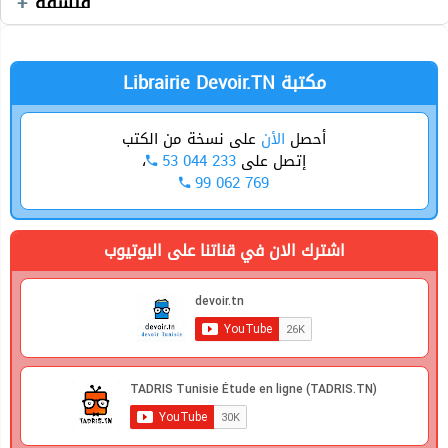
فلسفة
Allemand
Librairie Devoir.TN مكتبة
أحصل
الأن
على نسخة من الكتب
،
53 044 233
إتصل على
99 062 769
اشترك الان في قناتنا على اليوتيوب