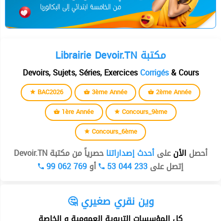
Librairie Devoir.TN مكتبة
Devoirs, Sujets, Séries, Exercices
Corrigés
& Cours
BAC2026
3ème Année
2ème Année
1ère Année
Concours_9ème
Concours_6ème
أحصل
الأن
على
أحدث إصداراتنا
حصرياً من مكتبة Devoir.TN
99 062 769
أو
53 044 233
إتصل على
🤔 وين نقري صغيري
كل المؤسسات التربوية العمومية و الخاصة