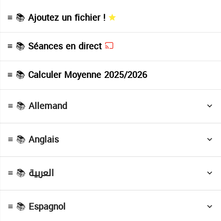
≡ 📚
Ajoutez un fichier !
≡ 📚
Séances en direct
Cours
( Allemand )
≡ 📚
Calculer Moyenne 2025/2026
Devoirs
( Allemand )
≡ 📚
Allemand
Séries
( Allemand )
≡ 📚
Anglais
Devoirs
( Anglais )
Cours
( العربية )
≡ 📚
العربية
Devoirs
( العربية )
≡ 📚
Espagnol
Devoirs
( Espagnol )