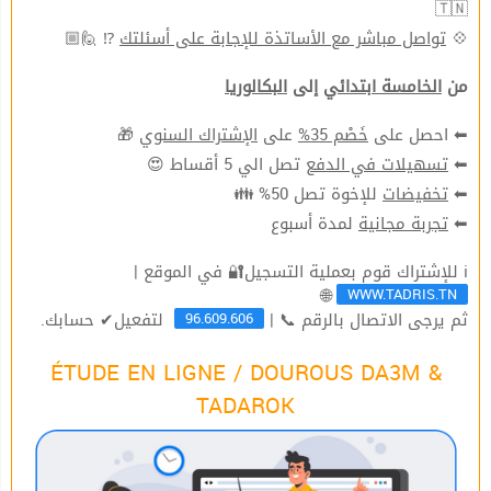
🇹🇳
⁉ 🙋🏼
تواصل مباشر مع الأساتذة للإجابة على أسئلتك
💠
من
الخامسة ابتدائي
إلى
البكالوريا
🎁
الإشتراك السنوي
على
خَصْم 35%
⬅ احصل على
تصل الي 5 أقساط 😍
تسهيلات في الدفع
⬅
للإخوة تصل 50% 👪
تخفيضات
⬅
لمدة أسبوع
تجربة مجانية
⬅
ℹ للإشتراك قوم بعملية التسجيل🔐 في الموقع |
WWW.TADRIS.TN
🌐
96.609.606
ثم يرجى الاتصال بالرقم 📞 |
لتفعيل✔ حسابك.
ÉTUDE EN LIGNE / DOUROUS DA3M &
TADAROK