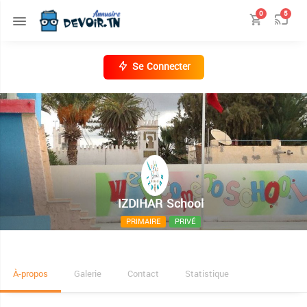
0
5
Se Connecter
IZDIHAR School
PRIMAIRE
PRIVÉ
Route manzel cheker km1 devant lycèe 20 mars
À-propos
Galerie
Contact
Statistique