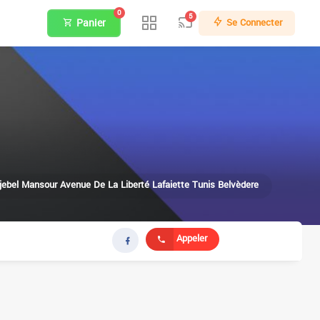
0
5
Panier
Se Connecter
jebel Mansour Avenue De La Liberté Lafaiette Tunis Belvèdere
Appeler