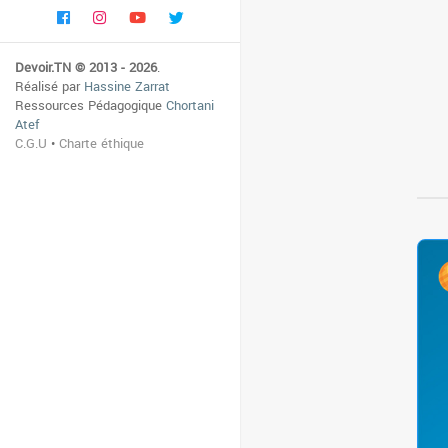
Devoir.TN © 2013 - 2026
.
Réalisé par
Hassine Zarrat
Ressources Pédagogique
Chortani
Atef
C.G.U
•
Charte éthique