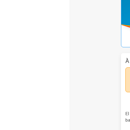
À
El
ba