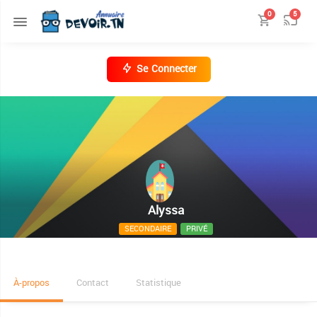
0
5
Se Connecter
Alyssa
SECONDAIRE
PRIVÉ
rue Mahmoud Ghaznaoui Menzah IV - Menzah
À-propos
Contact
Statistique