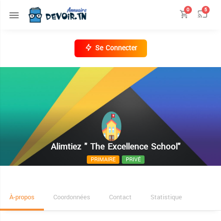
0
5
Se Connecter
Alimtiez " The Excellence School"
PRIMAIRE
PRIVÉ
Al koriche
À-propos
Coordonnées
Contact
Statistique