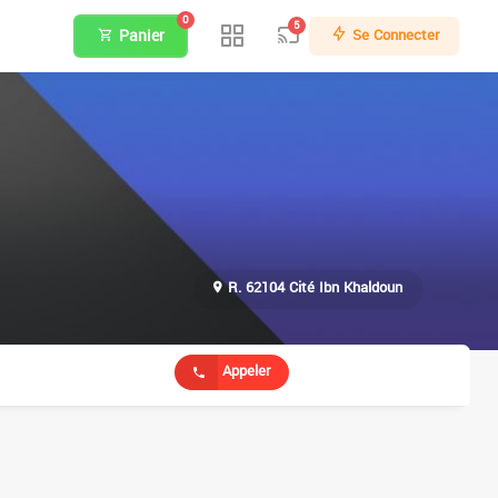
0
5
Panier
Se Connecter
R. 62104 Cité Ibn Khaldoun
Appeler