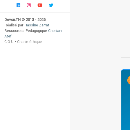
Devoir.TN © 2013 - 2026
.
Réalisé par
Hassine Zarrat
Ressources Pédagogique
Chortani
Atef
C.G.U
•
Charte éthique