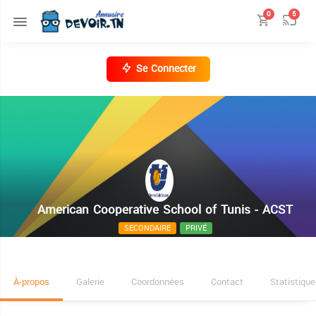
0
5
Se Connecter
American Cooperative School of Tunis - ACST
SECONDAIRE
PRIVÉ
BP 150 Cite Taeib M'hiri Laouina
+216 71 761 412
À-propos
Galerie
Coordonnées
Contact
Statistique