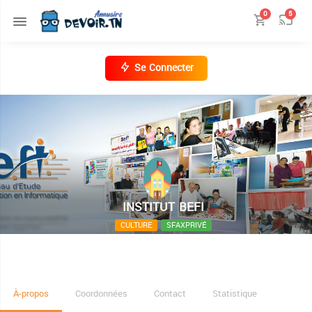
0
5
Se Connecter
INSTITUT BEFI
CULTURE
SFAXPRIVÉ
immeuble Zaphir Avenue Magida Bouleila Sfax El
jadida
À-propos
Coordonnées
Contact
Statistique