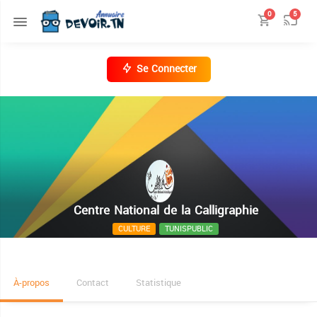
0
5
Se Connecter
Centre National de la Calligraphie
CULTURE
TUNISPUBLIC
8, rue Essalem, Sidi Ali Chiha, Halfaouin
À-propos
Contact
Statistique