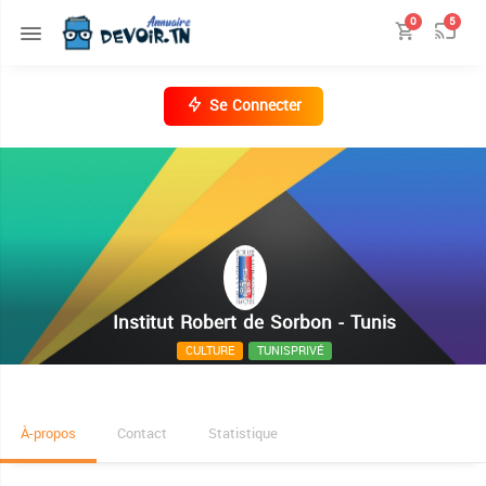
0
5
Se Connecter
Institut Robert de Sorbon - Tunis
CULTURE
TUNISPRIVÉ
5 Rue Imam Sahnoun Le Belvédère
À-propos
Contact
Statistique