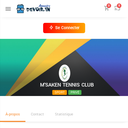
0
5
Se Connecter
M'SAKEN TENNIS CLUB
SPORT
PRIVÉ
@
À-propos
Contact
Statistique