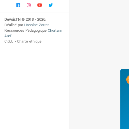
Devoir.TN © 2013 - 2026
.
Réalisé par
Hassine Zarrat
Ressources Pédagogique
Chortani
Atef
C.G.U
•
Charte éthique