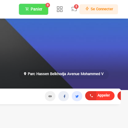
0
5
Panier
Se Connecter
Parc Hassen Belkhodja Avenue Mohammed V
Appeler