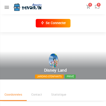
0
5
Se Connecter
Disney Land
JARDINS-D'ENFANTS
PRIVÉ
Menzel-Harb, 5036 Sahline, Al Munastir, Tunisie
Coordonnées
Contact
Statistique