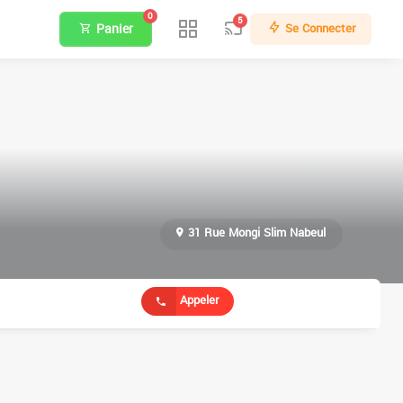
0
5
Panier
Se Connecter
31 Rue Mongi Slim Nabeul
Appeler