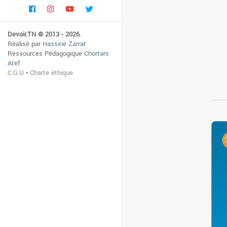
Devoir.TN © 2013 - 2026
.
Réalisé par
Hassine Zarrat
Ressources Pédagogique
Chortani
Atef
C.G.U
•
Charte éthique