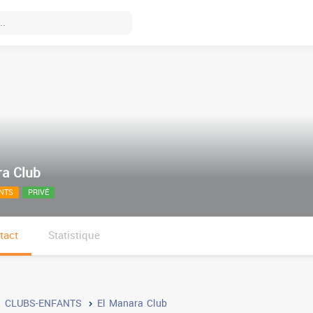
ra Club
NTS
PRIVÉ
tact
Statistique
CLUBS-ENFANTS
El Manara Club