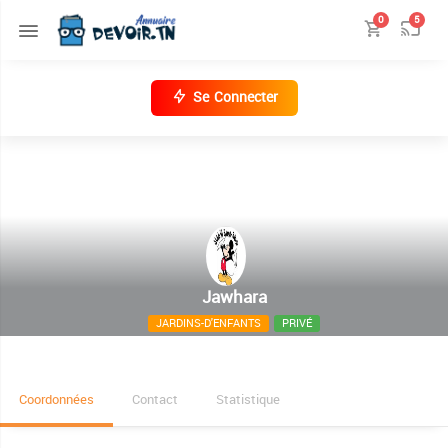
0
5
Se Connecter
Jawhara
JARDINS-D'ENFANTS
PRIVÉ
Route Sidi Mansour km 4, Sfax 3094
Coordonnées
Contact
Statistique