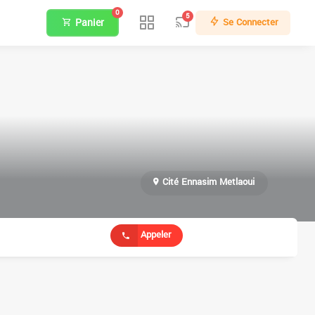
0
5
Panier
Se Connecter
Cité Ennasim Metlaoui
Appeler