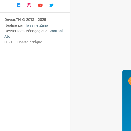
Devoir.TN © 2013 - 2026
.
Réalisé par
Hassine Zarrat
Ressources Pédagogique
Chortani
Atef
C.G.U
•
Charte éthique