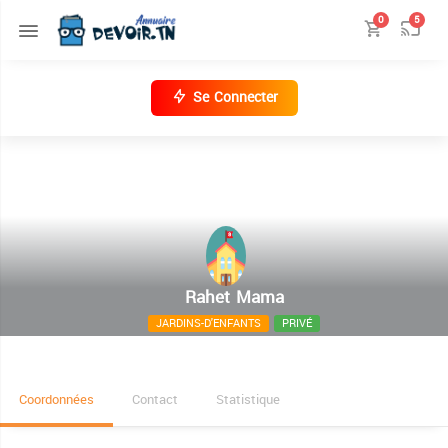
0
5
Se Connecter
Rahet Mama
JARDINS-D'ENFANTS
PRIVÉ
Elmziraa Metlaoui
Coordonnées
Contact
Statistique