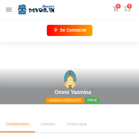
0
5
Se Connecter
Ommi Yasmina
JARDINS-D'ENFANTS
PRIVÉ
cité Ennasim Metloui
Coordonnées
Contact
Statistique