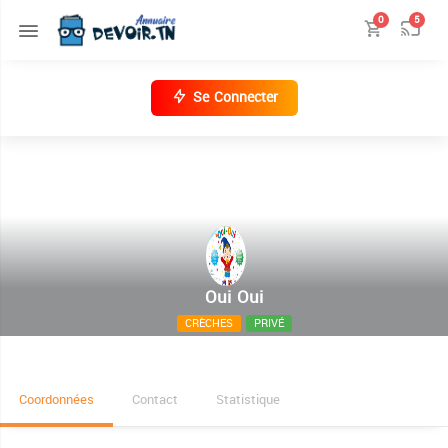
0
5
Se Connecter
Oui Oui
CRÈCHES
PRIVÉ
2, Rue Mohamed Ben Ammar Ouertani, Menzah 6
Coordonnées
Contact
Statistique