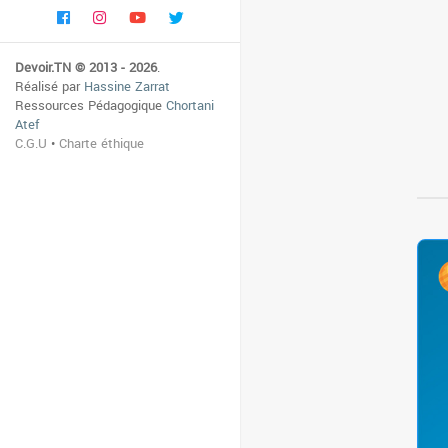
Devoir.TN © 2013 - 2026
.
Réalisé par
Hassine Zarrat
Ressources Pédagogique
Chortani
Atef
C.G.U
•
Charte éthique