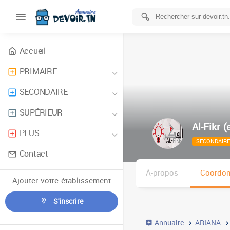
Accueil
PRIMAIRE
SECONDAIRE
SUPÉRIEUR
Al-Fikr (
PLUS
SECONDAIRE
Contact
À-propos
Coordo
Ajouter votre établissement
S'inscrire
Annuaire
ARIANA