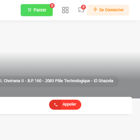
0
5
Panier
Se Connecter
.I. Chotrana II - B.P. 160 - 2083 Pôle Technologique - El Ghazela
Appeler