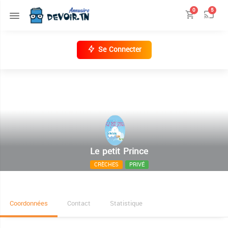
0
5
Se Connecter
Le petit Prince
CRÈCHES
PRIVÉ
21, Rue Mohamed Hlioui Menzah 7
Coordonnées
Contact
Statistique